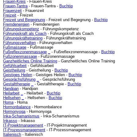
Frauen-Kreis
- Frauen-Kreis
Frauen-Tantra
- Frauen-Tantra -
Buchtip
Frauenzeit
- Frauenzeit
Freizeit
- Freizeit
Freizeit und Begegnung
- Freizeit und Begegnung -
Buchtip
Fremdenergien
- Fremdenergien
Führungskompetenz
- Führungskompetenz
Führungskraft als Coach
- Führungskraft als Coach
Führungskräftetraining
- Führungskräftetraining
Führungsverhalten
- Führungsverhalten
Fußmassage
- Fußmassage
Fußreflexzonenmassage
_
- Fußreflexzonenmassage -
Buchtip
Fußzonenmassage
- Fußzonenmassage
Ganzheitliches Online Training
- Ganzheitliches Online Training
Gefühlsarbeit
- Gefühlsarbeit
Geistheilung
- Geistheilung -
Buchtip
Geistiges Heilen
- Geistiges Heilen -
Buchtip
Gesprächsführung
_
- Gesprächsführung
Gestalttherapie
_
- Gestalttherapie -
Buchtip
Handpan
- Handpan
Heilarbeit
_
- Heilarbeit -
Buchtip
Hellsehen
_
- Hellsehen -
Buchtip
Homa
- Homa
Hormonbalance
- Hormonbalance
Hormonyoga
- Hormonyoga
Inka-Schamanismus
- Inka-Schamanismus
Inkasso
- Inkasso
IT-Projektmanagement
- IT-Projektmanagement
IT-Prozessmanagement
- IT-Prozessmanagement
Italienisch
- Italienisch