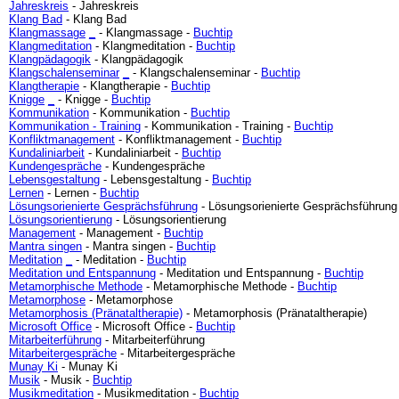
Jahreskreis
- Jahreskreis
Klang Bad
- Klang Bad
Klangmassage
_
- Klangmassage -
Buchtip
Klangmeditation
- Klangmeditation -
Buchtip
Klangpädagogik
- Klangpädagogik
Klangschalenseminar
_
- Klangschalenseminar -
Buchtip
Klangtherapie
- Klangtherapie -
Buchtip
Knigge
_
- Knigge -
Buchtip
Kommunikation
- Kommunikation -
Buchtip
Kommunikation - Training
- Kommunikation - Training -
Buchtip
Konfliktmanagement
- Konfliktmanagement -
Buchtip
Kundaliniarbeit
- Kundaliniarbeit -
Buchtip
Kundengespräche
- Kundengespräche
Lebensgestaltung
- Lebensgestaltung -
Buchtip
Lernen
- Lernen -
Buchtip
Lösungsorienierte Gesprächsführung
- Lösungsorienierte Gesprächsführung
Lösungsorientierung
- Lösungsorientierung
Management
- Management -
Buchtip
Mantra singen
- Mantra singen -
Buchtip
Meditation
_
- Meditation -
Buchtip
Meditation und Entspannung
- Meditation und Entspannung -
Buchtip
Metamorphische Methode
- Metamorphische Methode -
Buchtip
Metamorphose
- Metamorphose
Metamorphosis (Pränataltherapie)
- Metamorphosis (Pränataltherapie)
Microsoft Office
- Microsoft Office -
Buchtip
Mitarbeiterführung
- Mitarbeiterführung
Mitarbeitergespräche
- Mitarbeitergespräche
Munay Ki
- Munay Ki
Musik
- Musik -
Buchtip
Musikmeditation
- Musikmeditation -
Buchtip