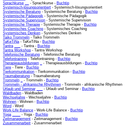
Sprachkurse
_
_
- Sprachkurse -
Buchtip
Systemisch-lösungsorientiert
- Systemisch-lösungsorientiert
Systemische Beratung
- Systemische Beratung -
Buchtip
Systemische Pädagogik
- Systemische Pädagogik
Systemische Supervision
- Systemische Supervision
Systemische Therapie
- Systemische Therapie -
Buchtip
Systemisches Coaching
- Systemisches Coaching
Systemisches Denken
- Systemisches Denken
Taiko Trommeln
- Taiko Trommeln
TaKeTiNa
- TaKeTiNa -
Buchtip
Tantra
_
_
_
- Tantra -
Buchtip
Tantra Workshop
- Tantra Workshop
Telefonische Beratung
- Telefonische Beratung
Telefontraining
- Telefontraining -
Buchtip
Therapieausbildungen
_
- Therapieausbildungen -
Buchtip
Tiere
- Tiere -
Buchtip
Tierkommunikation
- Tierkommunikation -
Buchtip
Traumaberatung
- Traumaberatung
Trommeln
_
- Trommeln -
Buchtip
Trommeln - afrikanische Rhythmen
- Trommeln - afrikanische Rhythmen
Urlaub und Seminar
_
_
_
- Urlaub und Seminar -
Buchtip
Waldbaden
- Waldbaden
Wechseljahre
- Wechseljahre -
Buchtip
Wohnen
- Wohnen -
Buchtip
Word
- Word
Work-Life Balance
- Work-Life Balance -
Buchtip
Yoga
_
_
_
_
- Yoga -
Buchtip
Zeitmanagement
- Zeitmanagement -
Buchtip
Zusammenarbeit
- Zusammenarbeit