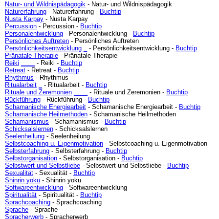
Natur- und Wildnispädagogik
- Natur- und Wildnispädagogik
Naturerfahrung
- Naturerfahrung -
Buchtip
Nusta Karpay
- Nusta Karpay
Percussion
- Percussion -
Buchtip
Personalentwicklung
- Personalentwicklung -
Buchtip
Persönliches Auftreten
- Persönliches Auftreten
Persönlichkeitsentwicklung
_
- Persönlichkeitsentwicklung -
Buchtip
Pränatale Therapie
- Pränatale Therapie
Reiki
_
_
_
_
- Reiki -
Buchtip
Retreat
- Retreat -
Buchtip
Rhythmus
- Rhythmus
Ritualarbeit
_
- Ritualarbeit -
Buchtip
Rituale und Zeremonien
_
_
_
_
- Rituale und Zeremonien -
Buchtip
Rückführung
- Rückführung -
Buchtip
Schamanische Energiearbeit
- Schamanische Energiearbeit -
Buchtip
Schamanische Heilmethoden
- Schamanische Heilmethoden
Schamanismus
- Schamanismus -
Buchtip
Schicksalslernen
- Schicksalslernen
Seelenheilung
- Seelenheilung
Selbstcoaching u. Eigenmotivation
- Selbstcoaching u. Eigenmotivation
Selbsterfahrung
- Selbsterfahrung -
Buchtip
Selbstorganisation
- Selbstorganisation -
Buchtip
Selbstwert und Selbstliebe
- Selbstwert und Selbstliebe -
Buchtip
Sexualität
- Sexualität -
Buchtip
Shinrin yoku
- Shinrin yoku
Softwareentwicklung
- Softwareentwicklung
Spiritualität
- Spiritualität -
Buchtip
Sprachcoaching
- Sprachcoaching
Sprache
- Sprache
Spracherwerb
- Spracherwerb