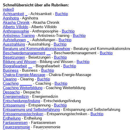
Schnellübersicht über alle Rubriken:
index0
Achtsamkeit
_
- Achtsamkeit -
Buchtip
Agnihotra
- Agnihotra
Akasha Chronik
- Akasha Chronik
Alberto Villoldo
- Alberto Villoldo
Anthroposophie
- Anthroposophie -
Buchtip
Antistress-Training
- Antistress-Training -
Buchtip
Aufstellungen
_
- Aufstellungen -
Buchtip
Ausstrahlung
- Ausstrahlung -
Buchtip
Beratung und Kommunikationsknowhow
- Beratung und Kommunikationsk
Beschwerdemanagement
_
_
- Beschwerdemanagement -
Buchtip
Besetzungen
- Besetzungen -
Buchtip
Bildung und Wissen
- Bildung und Wissen -
Buchtip
Biografiearbeit
_
_
- Biografiearbeit -
Buchtip
Business
- Business -
Buchtip
Chakra-Energie-Massage
- Chakra-Energie-Massage
Clearing
- Clearing -
Buchtip
Coaching
_
_
_
_
_
_
- Coaching -
Buchtip
Coaching Weiterbildung
- Coaching Weiterbildung
Despacho
- Despacho
Energiemedizin
- Energiemedizin
Entscheidungsfindung
- Entscheidungsfindung
Entspannung
- Entspannung -
Buchtip
Entspannung und Selbsterfahrung
- Entspannung und Selbsterfahrung
Entspannungstechniken
- Entspannungstechniken -
Buchtip
Erdheilung
- Erdheilung
Fantasiereisen
- Fantasiereisen
Feuerzeremonie
- Feuerzeremonie