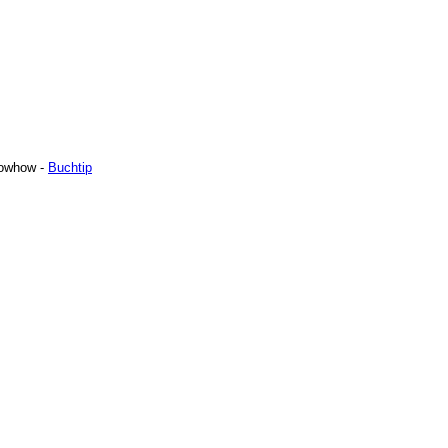
nowhow -
Buchtip